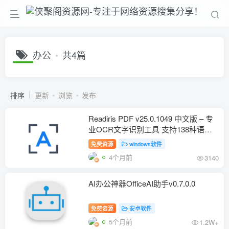
办公
共4篇
排序
更新
浏览
发布
Readiris PDF v25.0.1049 中文版 – 专
业OCR文字识别工具 支持138种语言
扫描转Word
免费资源
windows软件
4个月前
3140
AI办公神器OfficeAI助手v0.7.0.0
免费资源
安卓软件
5个月前
1.2W+