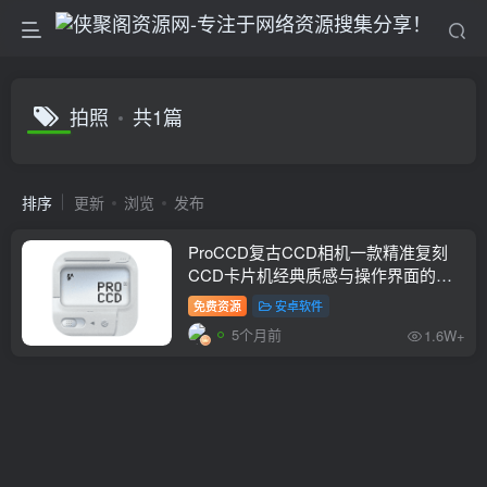
拍照
共1篇
排序
更新
浏览
发布
ProCCD复古CCD相机一款精准复刻
CCD卡片机经典质感与操作界面的拍
摄应用
免费资源
安卓软件
5个月前
1.6W+