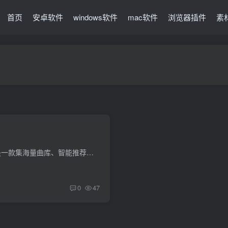
首页
安卓软件
windows软件
mac软件
浏览器插件
素
软件介绍 MeloYou 是一款集海量曲库、智能推荐与高品质播放于一身的音乐播放器。它免费提供涵盖流行、国风、摇滚、欧美、日韩等多风格的丰富资源，并包含免费的无损音质选择。 播放器核心亮点在...
0
47