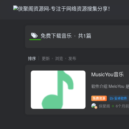
免费下载音乐
共1篇
排序
更新
浏览
发布
MusicYou音乐
免费资源
安卓软件
侠聚阁
6个月前