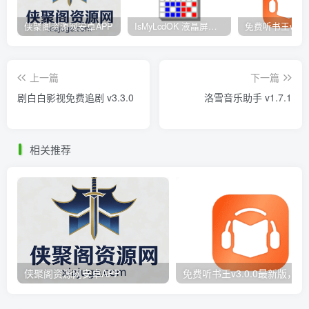
侠聚阁资源网安卓APP
IsMyLcdOK 液晶屏检测工具 – 8种纯色+渐变测试 快速定位屏幕缺陷
上一篇
下一篇
剧白白影视免费追剧 v3.3.0
洛雪音乐助手 v1.7.1
相关推荐
侠聚阁资源网安卓APP
免费听书王v