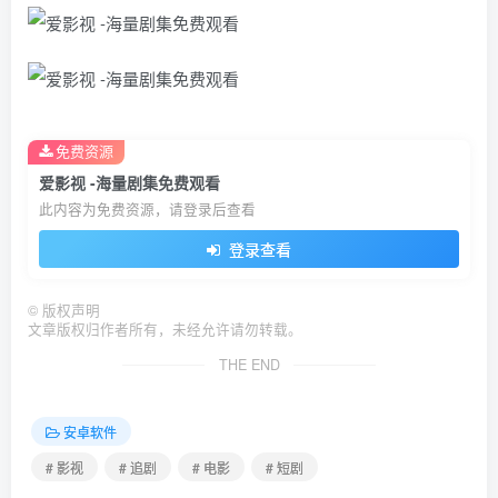
免费资源
爱影视 -海量剧集免费观看
此内容为免费资源，请登录后查看
登录查看
©
版权声明
文章版权归作者所有，未经允许请勿转载。
THE END
安卓软件
# 影视
# 追剧
# 电影
# 短剧