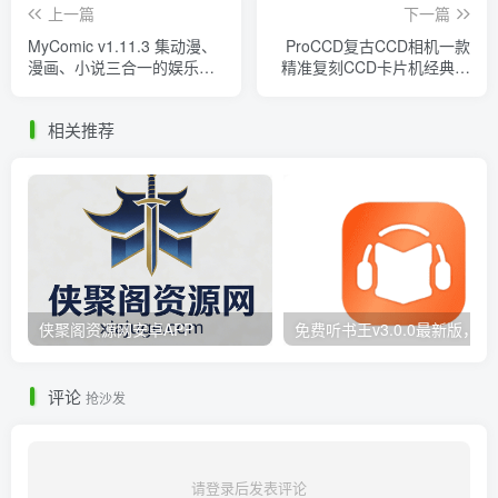
上一篇
下一篇
MyComic v1.11.3 集动漫、
ProCCD复古CCD相机一款
漫画、小说三合一的娱乐软
精准复刻CCD卡片机经典质
件，去广告纯净版
感与操作界面的拍摄应用
相关推荐
侠聚阁资源网安卓APP
免费听书王v
评论
抢沙发
请登录后发表评论