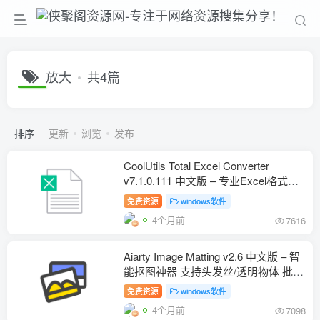
放大
共4篇
排序
更新
浏览
发布
CoolUtils Total Excel Converter
v7.1.0.111 中文版 – 专业Excel格式转
换工具 支持40+输出格式
免费资源
windows软件
4个月前
7616
Aiarty Image Matting v2.6 中文版 – 智
能抠图神器 支持头发丝/透明物体 批量
处理3000张
免费资源
windows软件
4个月前
7098