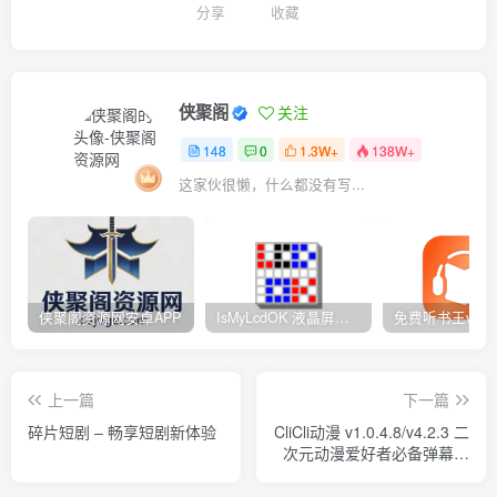
分享
收藏
侠聚阁
关注
148
0
1.3W+
138W+
这家伙很懒，什么都没有写...
侠聚阁资源网安卓APP
IsMyLcdOK 液晶屏检测工具 – 8种纯色+渐变测试 快速定位屏幕缺陷
上一篇
下一篇
碎片短剧 – 畅享短剧新体验
CliCli动漫 v1.0.4.8/v4.2.3 二
次元动漫爱好者必备弹幕观
漫神器软件