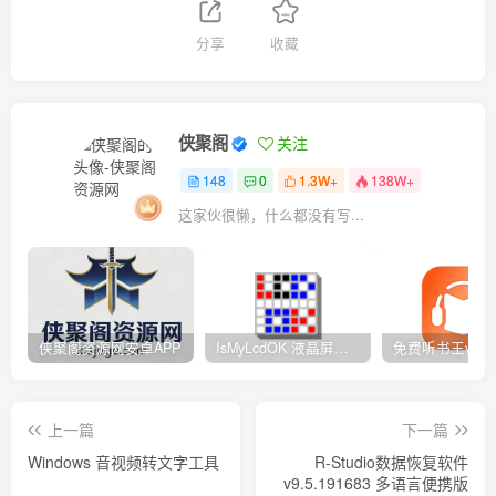
分享
收藏
侠聚阁
关注
148
0
1.3W+
138W+
这家伙很懒，什么都没有写...
侠聚阁资源网安卓APP
IsMyLcdOK 液晶屏检测工具 – 8种纯色+渐变测试 快速定位屏幕缺陷
上一篇
下一篇
Windows 音视频转文字工具
R-Studio数据恢复软件
v9.5.191683 多语言便携版