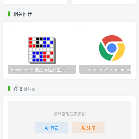
相关推荐
IsMyLcdOK 液晶屏检测工具 – 8种纯色+渐变测试 快速定位屏幕缺陷
Ungoogled-Chromi
评论
抢沙发
请登录后发表评论
登录
注册