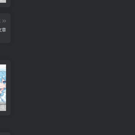
篇
文章
BiliPai v6.4.2哔哩哔哩三方版，畅想追剧
飞鸟听书 v2.2557 纯净版 – 安卓免费听书软件 无广告干扰 支持离线缓存
旷野书屋-小