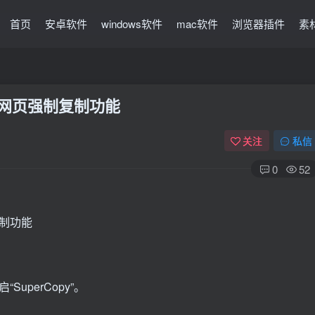
首页
安卓软件
windows软件
mac软件
浏览器插件
素
实现网页强制复制功能
关注
私信
0
52
uperCopy”。