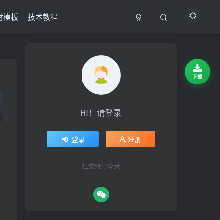
材模板
技术教程
下载
HI！请登录
登录
注册
社交账号登录