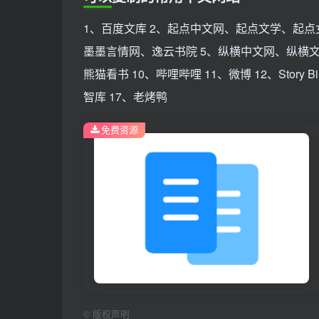
1、百度文库 2、起点中文网、起点文学、起点
墨墨言情网、逸云书院 5、纵横中文网、纵横文学
熊猫看书 10、哔哩哔哩 11、微博 12、Story Bi
智库 17、老烤鸭
免费资源
©
版权声明