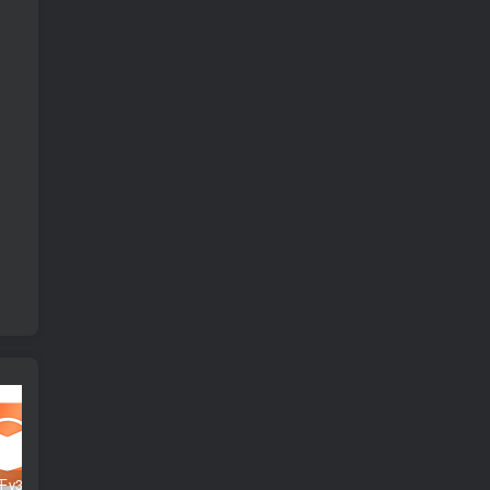
免费听书王v3.0.0最新版，免费听书软件
Ungoogled-Chromium v147.0.7727.116-1.1中文绿色版下载 – 谷歌内核纯净隐私浏览器
游戏窗口无损放大,losslessscaling_v1.3.2.0