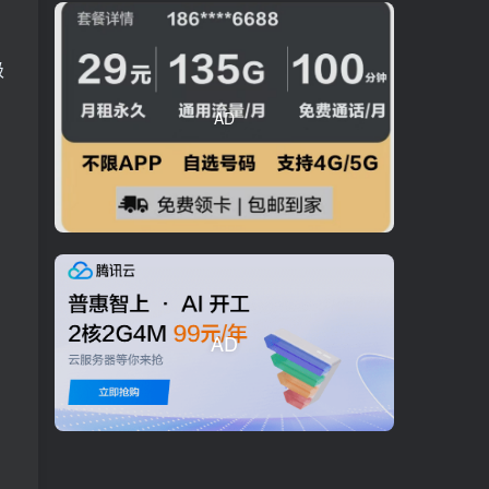
级
AD
AD