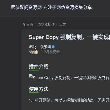
首页
浏览器插件
正文
Super Copy 强制复制，一键
侠聚阁
2个月前更新
插件介绍
使用方法
1、打开网站，可以选择和复制的站点，无需开启“S