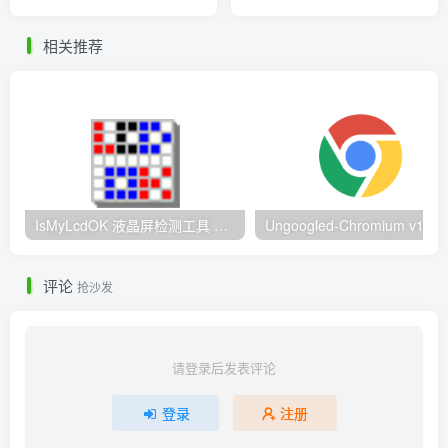
限阳光+自由放置
相关推荐
IsMyLcdOK 液晶屏检测工具 – 8种纯色+渐变测试 快速定位屏幕缺陷
Ungoogled-Chromi
评论
抢沙发
请登录后发表评论
登录
注册