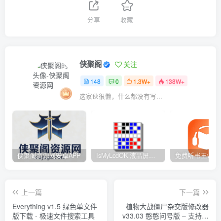
分享
收藏
侠聚阁
关注
148
0
1.3W+
138W+
这家伙很懒，什么都没有写...
侠聚阁资源网安卓APP
IsMyLcdOK 液晶屏检测工具 – 8种纯色+渐变测试 快速定位屏幕缺陷
上一篇
下一篇
Everything v1.5 绿色单文件
植物大战僵尸杂交版修改器
版下载 - 极速文件搜索工具
v33.03 憨憨问号版 – 支持无