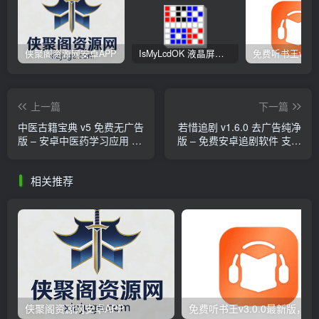
侠聚阁资源网安卓APP
IsMyLcdOK 液晶屏检测工具 – 8种纯色+渐变测试 快速定位屏幕缺陷
上一篇
下一篇
中医古籍宝典 v5 免费无广告
若惜追剧 v1.6.0 去广告纯净
版 – 安卓中医药学习应用 收
版 – 免费安卓追剧软件 支持
录2000+古籍
电视直播
相关推荐
侠聚阁资源网安卓APP
免费听书王v