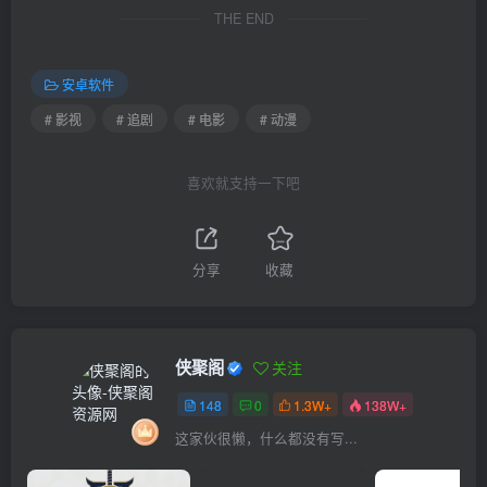
THE END
安卓软件
# 影视
# 追剧
# 电影
# 动漫
喜欢就支持一下吧
分享
收藏
侠聚阁
关注
148
0
1.3W+
138W+
这家伙很懒，什么都没有写...